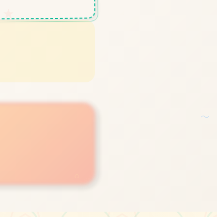
★
～
○