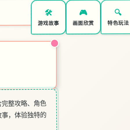
🔍
🎮
🛠️
特色玩法
画面欣赏
游戏故事
含完整攻略、角色
故事，体验独特的
♡