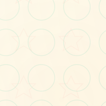
🌟
No.1